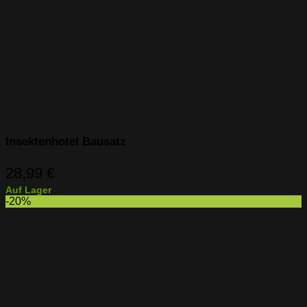
Insektenhotel Bausatz
28,99
€
Auf Lager
-20%