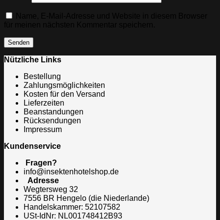
Name, E-Mail-Adresse und Website in diesem Browser
für meinen nächsten Kommentar speichern.
Nützliche Links
Bestellung
Zahlungsmöglichkeiten
Kosten für den Versand
Lieferzeiten
Beanstandungen
Rücksendungen
Impressum
Kundenservice
Fragen?
info@insektenhotelshop.de
Adresse
Wegtersweg 32
7556 BR Hengelo (die Niederlande)
Handelskammer: 52107582
USt-IdNr: NL001748412B93