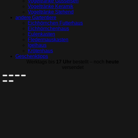
Vogeltränke Gusseisen
Vogeltränke Keramik
Vogeltränke Stehend
andere Gartentiere
Eichhörnchen Futterhaus
Eichhörnchenhaus
Eulenkasten
Fledermauskasten
Igelhaus
Krötenhaus
Geschenktipps
Werktags bis
17 Uhr
bestellt – noch
heute
versendet