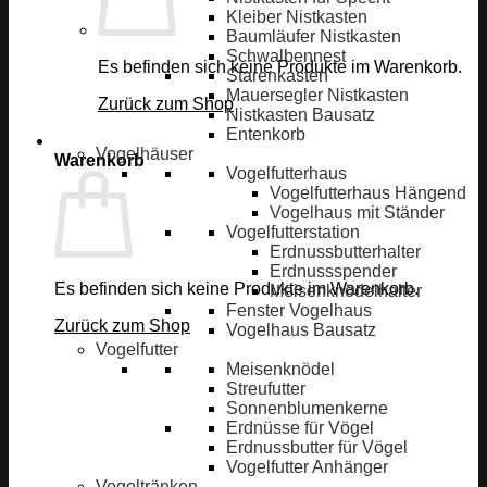
Kleiber Nistkasten
Baumläufer Nistkasten
Schwalbennest
Es befinden sich keine Produkte im Warenkorb.
Starenkasten
Mauersegler Nistkasten
Zurück zum Shop
Nistkasten Bausatz
Entenkorb
Vogelhäuser
Warenkorb
Vogelfutterhaus
Vogelfutterhaus Hängend
Vogelhaus mit Ständer
Vogelfutterstation
Erdnussbutterhalter
Erdnussspender
Es befinden sich keine Produkte im Warenkorb.
Meisenknödelhalter
Fenster Vogelhaus
Zurück zum Shop
Vogelhaus Bausatz
Vogelfutter
Meisenknödel
Streufutter
Sonnenblumenkerne
Erdnüsse für Vögel
Erdnussbutter für Vögel
Vogelfutter Anhänger
Vogeltränken