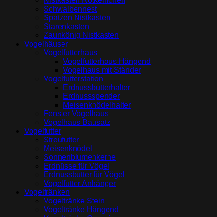
Nistkasten Rotkehlchen
Schwalbennest
Spatzen Nistkasten
Starenkasten
Zaunkönig Nistkasten
Vogelhäuser
Vogelfutterhaus
Vogelfutterhaus Hängend
Vogelhaus mit Ständer
Vogelfutterstation
Erdnussbutterhalter
Erdnussspender
Meisenknödelhalter
Fenster Vogelhaus
Vogelhaus Bausatz
Vogelfutter
Streufutter
Meisenknödel
Sonnenblumenkerne
Erdnüsse für Vögel
Erdnussbutter für Vögel
Vogelfutter Anhänger
Vogeltränken
Vogeltränke Stein
Vogeltränke Hängend