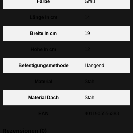
Farbe
Grau
Länge in cm
14
Breite in cm
19
Höhe in cm
12
Befestigungsmethode
Hängend
Material
Stahl
Material Dach
Stahl
EAN
4011905556383
Rezensionen (0)