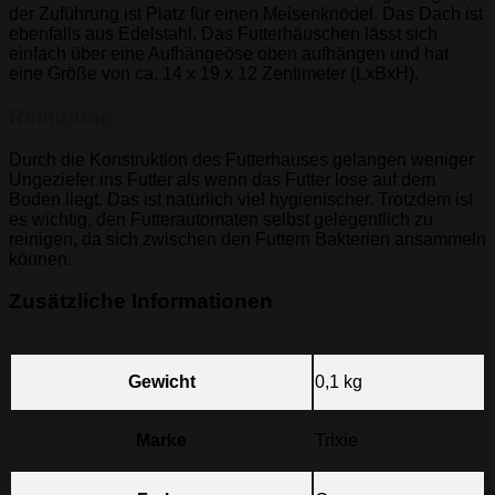
der Zuführung ist Platz für einen Meisenknödel. Das Dach ist
ebenfalls aus Edelstahl. Das Futterhäuschen lässt sich
einfach über eine Aufhängeöse oben aufhängen und hat
eine Größe von ca. 14 x 19 x 12 Zentimeter (LxBxH).
Reinigung
Durch die Konstruktion des Futterhauses gelangen weniger
Ungeziefer ins Futter als wenn das Futter lose auf dem
Boden liegt. Das ist natürlich viel hygienischer. Trotzdem ist
es wichtig, den Futterautomaten selbst gelegentlich zu
reinigen, da sich zwischen den Futtern Bakterien ansammeln
können.
Zusätzliche Informationen
Gewicht
0,1 kg
Marke
Trixie