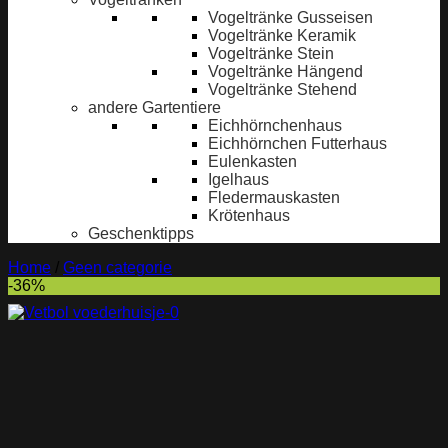
Vogeltränke Gusseisen
Vogeltränke Keramik
Vogeltränke Stein
Vogeltränke Hängend
Vogeltränke Stehend
andere Gartentiere
Eichhörnchenhaus
Eichhörnchen Futterhaus
Eulenkasten
Igelhaus
Fledermauskasten
Krötenhaus
Geschenktipps
Home
/
Geen categorie
-36%