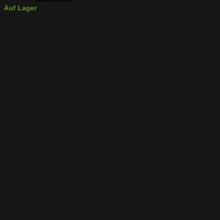
Preis
Preis
Auf Lager
war:
ist:
29,99 €
23,99 €.