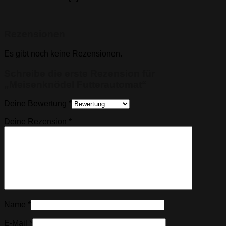
Rezensionen
Es gibt noch keine Rezensionen.
Schreibe die erste Rezension für
„Meisenknödel Futterautomat“
Deine Bewertung
*
Deine Rezension
*
Name
*
E-Mail
*