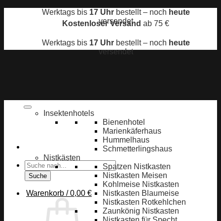
Zum
Werktags bis
17 Uhr
bestellt – noch
heute
Inhalt
versendet
Kostenloser Versand
ab 75 €
springen
Werktags bis
17 Uhr
bestellt – noch
heute
versendet
Insektenhotels
Bienenhotel
Marienkäferhaus
Hummelhaus
Schmetterlingshaus
Nistkästen
Products
Spatzen Nistkasten
search
Nistkasten Meisen
Suche
Kohlmeise Nistkasten
Warenkorb /
0,00
€
Nistkasten Blaumeise
Nistkasten Rotkehlchen
Zaunkönig Nistkasten
Nistkasten für Specht