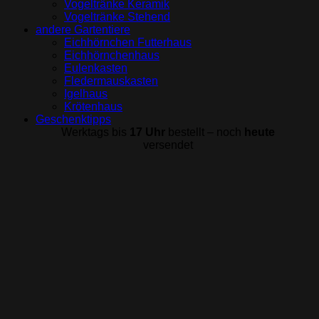
Vogeltränke Keramik
Vogeltränke Stehend
andere Gartentiere
Eichhörnchen Futterhaus
Eichhörnchenhaus
Eulenkasten
Fledermauskasten
Igelhaus
Krötenhaus
Geschenktipps
Werktags bis
17 Uhr
bestellt – noch
heute
versendet