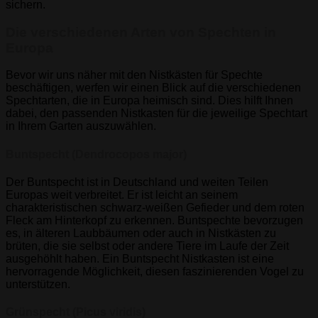
sichern.
Die verschiedenen Arten von Spechten in
Europa
Bevor wir uns näher mit den Nistkästen für Spechte
beschäftigen, werfen wir einen Blick auf die verschiedenen
Spechtarten, die in Europa heimisch sind. Dies hilft Ihnen
dabei, den passenden Nistkasten für die jeweilige Spechtart
in Ihrem Garten auszuwählen.
Buntspecht (Dendrocopos major)
Der Buntspecht ist in Deutschland und weiten Teilen
Europas weit verbreitet. Er ist leicht an seinem
charakteristischen schwarz-weißen Gefieder und dem roten
Fleck am Hinterkopf zu erkennen. Buntspechte bevorzugen
es, in älteren Laubbäumen oder auch in Nistkästen zu
brüten, die sie selbst oder andere Tiere im Laufe der Zeit
ausgehöhlt haben. Ein Buntspecht Nistkasten ist eine
hervorragende Möglichkeit, diesen faszinierenden Vogel zu
unterstützen.
Grünspecht (Picus viridis)