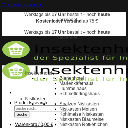
Zum Inhalt springen
Werktags bis
17 Uhr
bestellt – noch
heute
versendet
Kostenloser Versand
ab 75 €
Werktags bis
17 Uhr
bestellt – noch
heute
versendet
Insektenhotels
Bienenhotel
Marienkäferhaus
Hummelhaus
Schmetterlingshaus
Nistkästen
Products search
Spatzen Nistkasten
Nistkasten Meisen
Kohlmeise Nistkasten
Suche
Nistkasten Blaumeise
Warenkorb /
0,00
€
Nistkasten Rotkehlchen