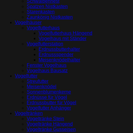
Schwalbennest
Spatzen Nistkasten
Starenkasten
Zaunkönig Nistkasten
Vogelhäuser
Vogelfutterhaus
Vogelfutterhaus Hängend
Vogelhaus mit Ständer
Vogelfutterstation
Erdnussbutterhalter
Erdnussspender
Meisenknödelhalter
Fenster Vogelhaus
Vogelhaus Bausatz
Vogelfutter
Streufutter
Meisenknödel
Sonnenblumenkerne
Erdnüsse für Vögel
Erdnussbutter für Vögel
Vogelfutter Anhänger
Vogeltränken
Vogeltränke Stein
Vogeltränke Hängend
Vogeltränke Gusseisen