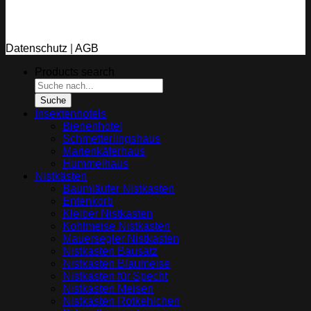
Datenschutz
|
AGB
Products search
Suche
Insektenhotels
Bienenhotel
Schmetterlingshaus
Marienkäferhaus
Hummelhaus
Nistkästen
Baumläufer Nistkasten
Entenkorb
Kleiber Nistkasten
Kohlmeise Nistkasten
Mauersegler Nistkasten
Nistkasten Bausatz
Nistkasten Blaumeise
Nistkasten für Specht
Nistkasten Meisen
Nistkasten Rotkehlchen