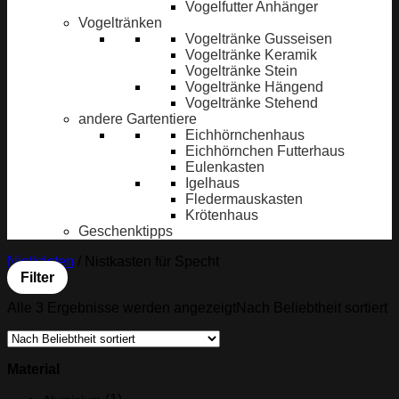
Vogelfutter Anhänger
Vogeltränken
Vogeltränke Gusseisen
Vogeltränke Keramik
Vogeltränke Stein
Vogeltränke Hängend
Vogeltränke Stehend
andere Gartentiere
Eichhörnchenhaus
Eichhörnchen Futterhaus
Eulenkasten
Igelhaus
Fledermauskasten
Krötenhaus
Geschenktipps
Nistkästen
/
Nistkasten für Specht
Filter
Alle 3 Ergebnisse werden angezeigt
Nach Beliebtheit sortiert
Material