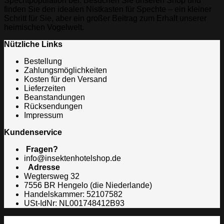
Spechtpopulation bei. Besuchen Sie unseren Shop und
finden Sie den idealen Nistkasten für Spechte – ein kleiner
Schritt für Sie, aber ein großer Beitrag zum Erhalt unserer
heimischen Vogelwelt.
Nützliche Links
Bestellung
Zahlungsmöglichkeiten
Kosten für den Versand
Lieferzeiten
Beanstandungen
Rücksendungen
Impressum
Kundenservice
Fragen?
info@insektenhotelshop.de
Adresse
Wegtersweg 32
7556 BR Hengelo (die Niederlande)
Handelskammer: 52107582
USt-IdNr: NL001748412B93