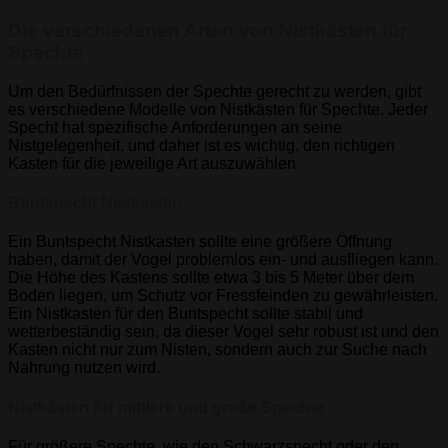
Die verschiedenen Arten von Nistkästen für
Spechte
Um den Bedürfnissen der Spechte gerecht zu werden, gibt
es verschiedene Modelle von Nistkästen für Spechte. Jeder
Specht hat spezifische Anforderungen an seine
Nistgelegenheit, und daher ist es wichtig, den richtigen
Kasten für die jeweilige Art auszuwählen.
Buntspecht Nistkasten
Ein Buntspecht Nistkasten sollte eine größere Öffnung
haben, damit der Vogel problemlos ein- und ausfliegen kann.
Die Höhe des Kastens sollte etwa 3 bis 5 Meter über dem
Boden liegen, um Schutz vor Fressfeinden zu gewährleisten.
Ein Nistkasten für den Buntspecht sollte stabil und
wetterbeständig sein, da dieser Vogel sehr robust ist und den
Kasten nicht nur zum Nisten, sondern auch zur Suche nach
Nahrung nutzen wird.
Nistkästen für mittlere und große Spechte
Für größere Spechte, wie den Schwarzspecht oder den