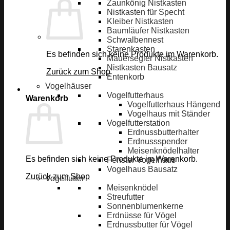
Zaunkönig Nistkasten
Nistkasten für Specht
Kleiber Nistkasten
Baumläufer Nistkasten
Schwalbennest
Starenkasten
Es befinden sich keine Produkte im Warenkorb.
Mauersegler Nistkasten
Nistkasten Bausatz
Zurück zum Shop
Entenkorb
Vogelhäuser
Vogelfutterhaus
Warenkorb
Vogelfutterhaus Hängend
Vogelhaus mit Ständer
Vogelfutterstation
Erdnussbutterhalter
Erdnussspender
Meisenknödelhalter
Es befinden sich keine Produkte im Warenkorb.
Fenster Vogelhaus
Vogelhaus Bausatz
Zurück zum Shop
Vogelfutter
Meisenknödel
Streufutter
Sonnenblumenkerne
Erdnüsse für Vögel
Erdnussbutter für Vögel