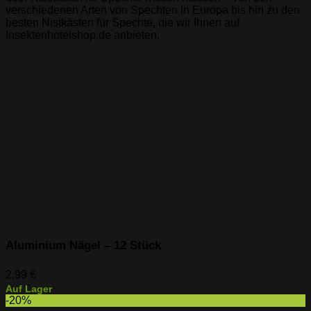
verschiedenen Arten von Spechten in Europa bis hin zu den
besten Nistkästen für Spechte, die wir Ihnen auf
Insektenhotelshop.de anbieten.
Aluminium Nägel – 12 Stück
2,99
€
Auf Lager
-20%