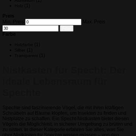
(1)
Aluminium
(1)
Holz
Preis
Min. Preis
Max. Preis
Filter
Farbe
(1)
Holzfarbe
(1)
Silber
(1)
Transparent
Nistkasten für Specht: Der
ideale Lebensraum für
Spechte
Spechte sind faszinierende Vögel, die mit ihren kräftigen
Schnäbeln auf Bäume klopfen, um Insekten zu finden und
Nistplätze zu schaffen. Ein Specht-Nistkasten bietet diesen
Vögeln die Möglichkeit, in sicherer Umgebung zu brüten und
zu nisten. In dieser Kategorie erfahren Sie alles, was Sie
über Nistkästen für Spechte wissen müssen – von den