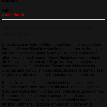
Klarlack
5,99
€
Ausverkauft
Warum ein Nistkasten für Spechte
wichtig ist
Spechte sind in vielen Wäldern und Gärten heimisch, doch
ihre natürlichen Nistplätze sind immer seltener zu finden. In
der Natur nisten sie meist in hohlen Baumstämmen oder
alten, verfallenen Bäumen. Diese Nistplätze werden durch
die Forstwirtschaft und die Pflege von Baumarten jedoch
immer weniger. Daher ist der Einsatz von Nistkästen für
Spechte eine wertvolle Möglichkeit, die Lebensräume dieser
Vögel zu schützen und ihre Population zu unterstützen.
Ein Nistkasten für Spechte bietet nicht nur ein sicheres
Zuhause zum Brüten, sondern hilft auch, das ökologische
Gleichgewicht in Ihrem Garten oder Waldstück zu bewahren.
Besonders für die seltenen Buntspechte und andere
Spechtarten ist der Nistkasten eine wertvolle Unterstützung,
um ihre Fortpflanzung zu fördern und ihr Überleben zu