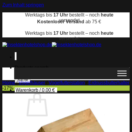
Zum Inhalt springen
Werktags bis
17 Uhr
bestellt – noch
heute
versendet
Kostenloser Versand
ab 75 €
Werktags bis
17 Uhr
bestellt – noch
heute
versendet
Products search
Suche
Home
/
Vogelhäuser
/
Vogelfutterstation
/
Erdnussbutterhalter
-17%
Warenkorb /
0,00
€
Es befinden sich keine Produkte im Warenkorb.