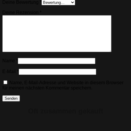
Deine Bewertung
*
Deine Rezension
*
Name
*
E-Mail
*
Name, E-Mail-Adresse und Website in diesem Browser
für meinen nächsten Kommentar speichern.
Oft zusammen gekauft