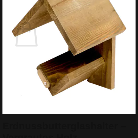
Zurück zum Shop
Warenkorb
Es befinden sich keine Produkte im Warenkorb.
Zurück zum Shop
Erdnussbutterglashalter –
Vergrautes Holz