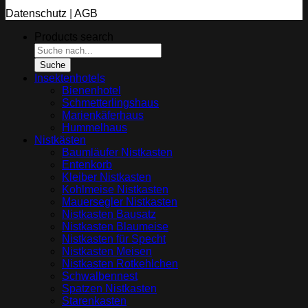
Datenschutz
|
AGB
Products search
Suche
Insektenhotels
Bienenhotel
Schmetterlingshaus
Marienkäferhaus
Hummelhaus
Nistkästen
Baumläufer Nistkasten
Entenkorb
Kleiber Nistkasten
Kohlmeise Nistkasten
Mauersegler Nistkasten
Nistkasten Bausatz
Nistkasten Blaumeise
Nistkasten für Specht
Nistkasten Meisen
Nistkasten Rotkehlchen
Schwalbennest
Spatzen Nistkasten
Starenkasten