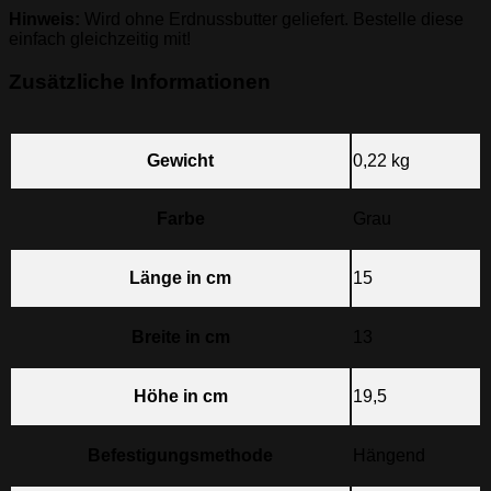
Hinweis:
Wird ohne Erdnussbutter geliefert. Bestelle diese
einfach gleichzeitig mit!
Zusätzliche Informationen
Gewicht
0,22 kg
Farbe
Grau
Länge in cm
15
Breite in cm
13
Höhe in cm
19,5
Befestigungsmethode
Hängend