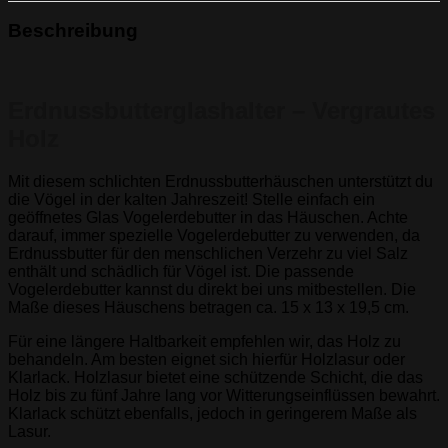
Beschreibung
Erdnussbutterglashalter – Vergrautes
Holz
Mit diesem schlichten Erdnussbutterhäuschen unterstützt du
die Vögel in der kalten Jahreszeit! Stelle einfach ein
geöffnetes Glas Vogelerdebutter in das Häuschen. Achte
darauf, immer spezielle Vogelerdebutter zu verwenden, da
Erdnussbutter für den menschlichen Verzehr zu viel Salz
enthält und schädlich für Vögel ist. Die passende
Vogelerdebutter kannst du direkt bei uns mitbestellen. Die
Maße dieses Häuschens betragen ca. 15 x 13 x 19,5 cm.
Für eine längere Haltbarkeit empfehlen wir, das Holz zu
behandeln. Am besten eignet sich hierfür Holzlasur oder
Klarlack. Holzlasur bietet eine schützende Schicht, die das
Holz bis zu fünf Jahre lang vor Witterungseinflüssen bewahrt.
Klarlack schützt ebenfalls, jedoch in geringerem Maße als
Lasur.