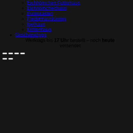
Eichhörnchen Futterhaus
Eichhörnchenhaus
Eulenkasten
Fledermauskasten
Igelhaus
Krötenhaus
Geschenktipps
Werktags bis
17 Uhr
bestellt – noch
heute
versendet