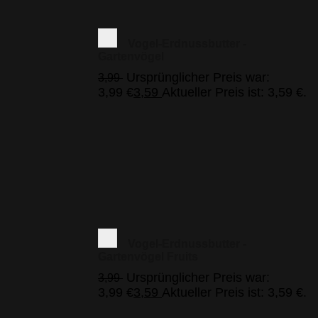
Vogel-Erdnussbutter -
Gartenvögel
Ursprünglicher Preis war:
3,99
3,99 €
3,59
Aktueller Preis ist: 3,59 €.
Vogel-Erdnussbutter -
Gartenvögel Fruits
Ursprünglicher Preis war:
3,99
3,99 €
3,59
Aktueller Preis ist: 3,59 €.