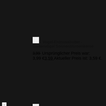
Vogel-Erdnussbutter -
Gartenvögel Sonnenblumenkerne
Ursprünglicher Preis war:
3,99
3,99 €
3,59
Aktueller Preis ist: 3,59 €.