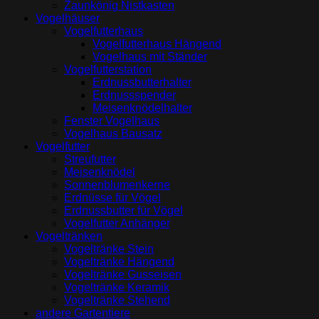
Zaunkönig Nistkasten
Vogelhäuser
Vogelfutterhaus
Vogelfutterhaus Hängend
Vogelhaus mit Ständer
Vogelfutterstation
Erdnussbutterhalter
Erdnussspender
Meisenknödelhalter
Fenster Vogelhaus
Vogelhaus Bausatz
Vogelfutter
Streufutter
Meisenknödel
Sonnenblumenkerne
Erdnüsse für Vögel
Erdnussbutter für Vögel
Vogelfutter Anhänger
Vogeltränken
Vogeltränke Stein
Vogeltränke Hängend
Vogeltränke Gusseisen
Vogeltränke Keramik
Vogeltränke Stehend
andere Gartentiere