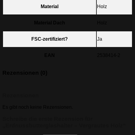
Material
Holz
Material Dach
Holz
FSC-zertifiziert?
Ja
EAN
2538414-2
Rezensionen (0)
Rezensionen
Es gibt noch keine Rezensionen.
Schreibe die erste Rezension für
„Erdnussbutterglashalter – Vergrautes Holz“