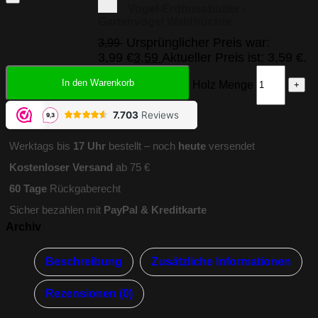
Vogel-Erdnussbutter -
Gartenvögel Waldfrüchte
Ursprünglicher Preis war:
3,99
3,99 €
3,59
Aktueller Preis ist: 3,59 €.
In den Warenkorb
Erdnussbutterglashalter - Vergrautes Holz Menge
Werktags bis
17 Uhr
bestellt – noch
heute
versendet
Kostenloser Versand
ab 75 €
60 Tage
Rückgaberecht
Sicher bezahlen mit
PayPal & Kreditkarte
Archiv
Beschreibung
Zusätzliche Informationen
Rezensionen (0)